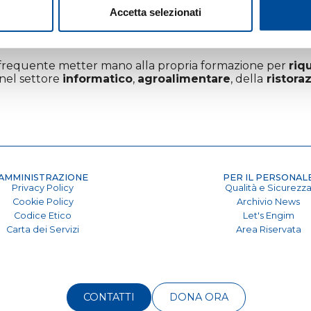
Accetta selezionati
ù frequente metter mano alla propria formazione per
riqu
 nel settore
informatico
,
agroalimentare
, della
ristora
AMMINISTRAZIONE
PER IL PERSONAL
Privacy Policy
Qualità e Sicurezz
Cookie Policy
Archivio News
Codice Etico
Let's Engim
Carta dei Servizi
Area Riservata
CONTATTI
DONA ORA