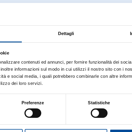
Dettagli
ookie
nalizzare contenuti ed annunci, per fornire funzionalità dei socia
arsi, anche in età adulta è necessario mantenere un cos
e.
inoltre informazioni sul modo in cui utilizzi il nostro sito con i n
icità e social media, i quali potrebbero combinarle con altre inform
lizzo dei loro servizi.
CUPATI/INOCCUPATI
Preferenze
Statistiche
di
reinserimento
nel contesto lavorativo, ENGIM offre u
el lavoro. I corsi sono
gratuiti
e in costante aggiornament