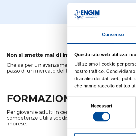
Consenso
Questo sito web utilizza i c
Non si smette mai di imparare!
Utilizziamo i cookie per perso
Che sia per un avanzamento di carriera o per ricolloc
passo di un mercato del lavoro in continua evoluzion
nostro traffico. Condividiamo 
di analisi dei dati web, pubbl
che hanno raccolto dal tuo uti
FORMAZIONE PER DISOC
Selezione
Necessari
del
Per giovani e adulti in cerca di
prima occupazione
o 
consenso
competenze utili a soddisfare le richieste del mondo d
imprese.