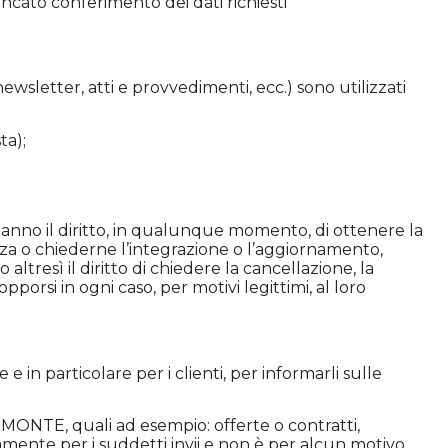
 mancato conferimento dei dati richiesti
 newsletter, atti e provvedimenti, ecc.) sono utilizzati
ta);
ati hanno il diritto, in qualunque momento, di ottenere la
zza o chiederne l’integrazione o l’aggiornamento,
altresì il diritto di chiedere la cancellazione, la
porsi in ogni caso, per motivi legittimi, al loro
n particolare per i clienti, per informarli sulle
 PIEMONTE, quali ad esempio: offerte o contratti,
sivamente per i suddetti invii e non è per alcun motivo