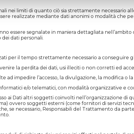
nei limiti di quanto ciò sia strettamente necessario allo
ere realizzate mediante dati anonimi o modalità che perme
ranno essere segnalate in maniera dettagliata nell’ambito de
dei dati personali.
ati per il tempo strettamente necessario a conseguire gli
ire la perdita dei dati, usi illeciti o non corretti ed acce
te ad impedire l’accesso, la divulgazione, la modifica o la
ormatici e/o telematici, con modalità organizzative e con
sso ai Dati altri soggetti coinvolti nell’organizzazione di
) ovvero soggetti esterni (come fornitori di servizi tecnici
e, se necessario, Responsabili del Trattamento da parte 
ento.