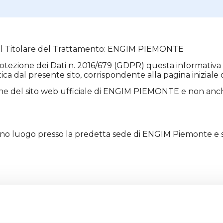
 del Titolare del Trattamento: ENGIM PIEMONTE
otezione dei Dati n. 2016/679 (GDPR) questa informativa è 
a dal presente sito, corrispondente alla pagina iniziale
ne del sito web ufficiale di ENGIM PIEMONTE e non anche d
hanno luogo presso la predetta sede di ENGIM Piemonte e s
zionamento di questo sito web rilevano, nel corso del loro 
Internet) non associati a Utenti direttamente identificabil
mi di dominio dei computer utilizzati dagli Utenti che si con