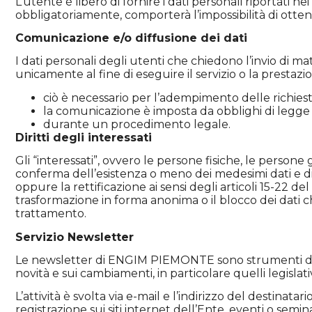
L’utente è libero di fornire i dati personali riportati ne
obbligatoriamente, comporterà l’impossibilità di ottener
Comunicazione e/o diffusione dei dati
I dati personali degli utenti che chiedono l’invio di mate
unicamente al fine di eseguire il servizio o la prestazion
ciò è necessario per l’adempimento delle richiest
la comunicazione è imposta da obblighi di legge
durante un procedimento legale.
Diritti degli interessati
Gli “interessati”, ovvero le persone fisiche, le persone g
conferma dell’esistenza o meno dei medesimi dati e di 
oppure la rettificazione ai sensi degli articoli 15-22 de
trasformazione in forma anonima o il blocco dei dati che 
trattamento.
Servizio Newsletter
Le newsletter di ENGIM PIEMONTE sono strumenti di info
novità e sui cambiamenti, in particolare quelli legislati
L’attività è svolta via e-mail e l’indirizzo del destina
registrazione sui siti internet dell’Ente, eventi o semi