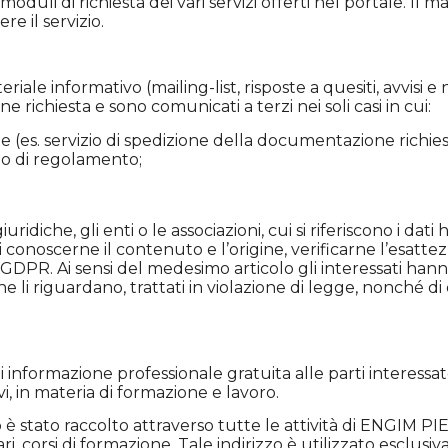
i moduli di richiesta dei vari servizi offerti nel portale. Il
e il servizio.
riale informativo (mailing-list, risposte a quesiti, avvisi e
e richiesta e sono comunicati a terzi nei soli casi in cui:
e (es. servizio di spedizione della documentazione richies
 o di regolamento;
iuridiche, gli enti o le associazioni, cui si riferiscono i d
conoscerne il contenuto e l’origine, verificarne l’esatte
l GDPR. Ai sensi del medesimo articolo gli interessati hanno 
li riguardano, trattati in violazione di legge, nonché di op
rmazione professionale gratuita alle parti interessate e i
vi, in materia di formazione e lavoro.
tario è stato raccolto attraverso tutte le attività di ENGIM
nari, corsi di formazione. Tale indirizzo è utilizzato esclu