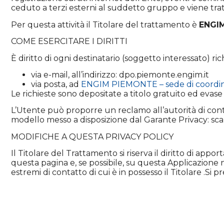
ceduto a terzi esterni al suddetto gruppo e viene trat
Per questa attività il Titolare del trattamento è
ENGIM
COME ESERCITARE I DIRITTI
È diritto di ogni destinatario (soggetto interessato) ri
via e-mail, all’indirizzo: dpo.piemonte.engim.it
via posta, ad
ENGIM PIEMONTE – sede di coordi
Le richieste sono depositate a titolo gratuito ed evase
L’Utente può proporre un reclamo all’autorità di contr
modello messo a disposizione dal Garante Privacy: scaric
MODIFICHE A QUESTA PRIVACY POLICY
Il Titolare del Trattamento si riserva il diritto di 
questa pagina e, se possibile, su questa Applicazione 
estremi di contatto di cui è in possesso il Titolare .
indicata in fondo.