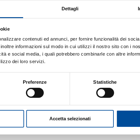
la richiesta, il metodo utilizzato nel sottoporre la richiesta
Dettagli
dal server (buon fine, errore, ecc.) ed altri parametri rig
necessario, al solo fine di ricavare informazioni statistic
ookie
nalizzare contenuti ed annunci, per fornire funzionalità dei socia
inoltre informazioni sul modo in cui utilizzi il nostro sito con i n
indirizzi indicati nei differenti canali di accesso di questo
icità e social media, i quali potrebbero combinarle con altre inform
nostre newsletter comportano la successiva acquisizione d
lizzo dei loro servizi.
izio richiesto.
so dall’utente che comporta la lettura della presente Pol
Preferenze
Statistiche
cquisito dal sito. Non viene fatto uso di cookies per la t
vvero sistemi per il tracciamento degli utenti. L’uso di c
con la chiusura del browser) è strettamente limitato alla 
nsentire l’esplorazione sicura ed efficiente del sito.
Accetta selezionati
il ricorso ad altre tecniche informatiche potenzialmente pr
sonali identificativi dell’utente.