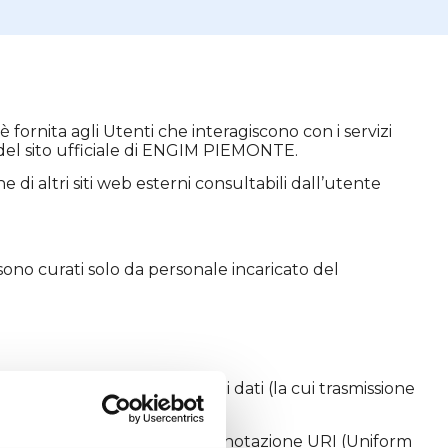
fornita agli Utenti che interagiscono con i servizi
 del sito ufficiale di ENGIM PIEMONTE.
i altri siti web esterni consultabili dall’utente
ono curati solo da personale incaricato del
normale funzionamento, alcuni dati (la cui trasmissione
i.
nettono al sito, gli indirizzi in notazione URI (Uniform