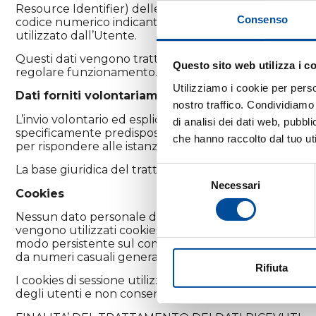
Resource Identifier) delle risorse richieste, l’orario del
Consenso
codice numerico indicante lo stato della risposta data 
utilizzato dall’Utente.
Questi dati vengono trattati, per il tempo strettamente 
Questo sito web utilizza i c
regolare funzionamento.
Utilizziamo i cookie per perso
Dati forniti volontariamente dall’utente
nostro traffico. Condividiamo 
L’invio volontario ed esplicito di posta elettronica agli 
di analisi dei dati web, pubbl
specificamente predisposti o mediante iscrizione alle 
che hanno raccolto dal tuo uti
per rispondere alle istanze prodotte e/o erogare il serv
La base giuridica del trattamento è il consenso espres
Selezione
Necessari
del
Cookies
consenso
Nessun dato personale degli utenti viene in proposito a
vengono utilizzati cookies persistenti di alcun tipo, o
modo persistente sul computer dell’utente e svaniscono 
da numeri casuali generati dal server) necessari per co
Rifiuta
I cookies di sessione utilizzati in questo sito evitano 
degli utenti e non consentono l’acquisizione di dati per