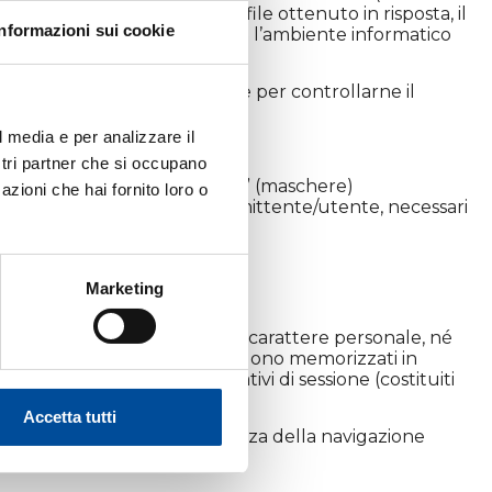
 al server, la dimensione del file ottenuto in risposta, il
Informazioni sui cookie
uardanti il sistema operativo e l’ambiente informatico
he anonime sull’uso del sito e per controllarne il
l media e per analizzare il
ostri partner che si occupano
 sito, la compilazione dei “form” (maschere)
azioni che hai fornito loro o
ell’indirizzo e dei dati del mittente/utente, necessari
itica e accettazione.
Marketing
rasmissione di informazioni di carattere personale, né
ookies di sessione (che non vengono memorizzati in
trasmissione di identificativi di sessione (costituiti
Accetta tutti
egiudizievoli per la riservatezza della navigazione