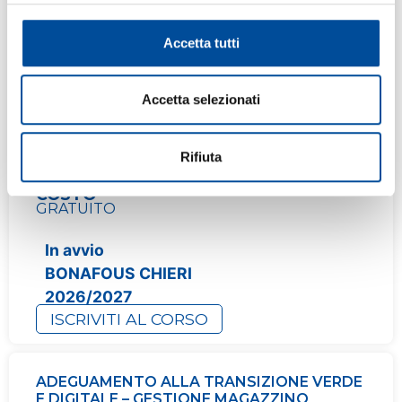
ELEVATORI)
SCOPRI IL CORSO
Accetta tutti
AVVIO
Accetta selezionati
IL CORSO PARTE AL RAGGIUNGIMENTO DEL
NUMERO MINIMO DEI PARTECIPANTI.
POSSIBILI PIÙ EDIZIONI.
DURATA
Rifiuta
96
COSTO
GRATUITO
In avvio
BONAFOUS CHIERI
2026/2027
ISCRIVITI AL CORSO
ADEGUAMENTO ALLA TRANSIZIONE VERDE
E DIGITALE – GESTIONE MAGAZZINO