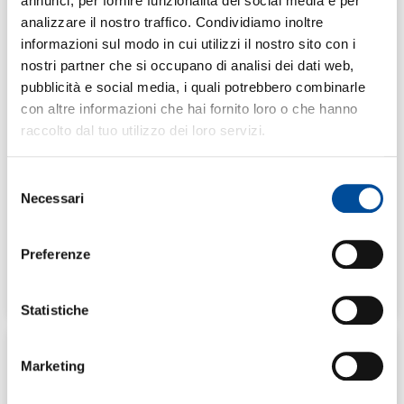
annunci, per fornire funzionalità dei social media e per
SCOPRI IL CORSO
analizzare il nostro traffico. Condividiamo inoltre
informazioni sul modo in cui utilizzi il nostro sito con i
AVVIO
nostri partner che si occupano di analisi dei dati web,
IL CORSO PARTE AL RAGGIUNGIMENTO DEL
pubblicità e social media, i quali potrebbero combinarle
NUMERO MINIMO DEI PARTECIPANTI.
POSSIBILI PIÙ EDIZIONI.
con altre informazioni che hai fornito loro o che hanno
DURATA
raccolto dal tuo utilizzo dei loro servizi.
200 ORE DI CUI 60 STAGE
COSTO
Selezione
GRATUITO
Necessari
del
consenso
In avvio
BONAFOUS CHIERI
Preferenze
2026/2027
ISCRIVITI AL CORSO
Statistiche
ADEGUAMENTO ALLA TRANSIZIONE VERDE
Marketing
E DIGITALE – GESTIONE MAGAZZINO
(CONTIENE CONDUZIONE CARRELLI