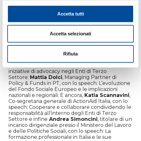
del saggio
Mai dati
(Fandango Edizioni), con lo
speech: L’impatto dell’AI sulle nuove generazioni
e nella formazione e
Francesco Profumo
, già
Accetta tutti
Ministro dell’Istruzione, dell’Università e della
Ricerca con lo speech: La trasformazione
tecnologica e le prospettive per il lavoro e per la
Accetta selezionati
formazione.
Per il percorso #Organizzare,
saranno
presenti,
Giorgia D’Errico
, Direttrice delle
Rifiuta
Relazioni Istituzionali e dell’Advocacy per Save
the Children Italia, con il suo speech: Il ruolo e le
iniziative di advocacy negli Enti di Terzo
Settore;
Mattia Dolci
, Managing Partner di
Policy & Funds in PT, con lo speech: L’evoluzione
del Fondo Sociale Europeo e le implicazioni
nazionali e regionali. E ancora,
Katia Scannavini
,
Co-segretaria generale di ActionAid Italia, con lo
speech: Cooperare e collaborare condividendo le
responsabilità all’interno degli Enti di Terzo
Settore e infine
Andrea Simoncini
, titolare di un
incarico dirigenziale presso il Ministero del Lavoro
e delle Politiche Sociali, con lo speech: La
formazione professionale in Italia e le sue