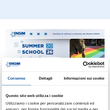
Consenso
Dettagli
Informazioni sui cookie
Dal
7 al 10 luglio 2026
si terrà
Questo sito web utilizza i cookie
a
Roma
la
Summer School
2026
di
Fondazione ENGIM
, l’appuntamento
Utilizziamo i cookie per personalizzare contenuti ed
annuale dedicato alla riflessione sui cambiamenti
annunci, per fornire funzionalità dei social media e per